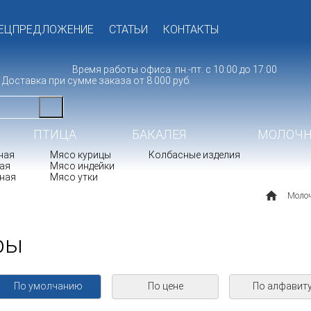
ЕЦПРЕДЛОЖЕНИЕ
СТАТЬИ
КОНТАКТЫ
Время работы офиса: пн.-пт. с 10:00 до 17:00
Доставка при сумме заказа от 8 000 руб.
ПТИЦА
БАКАЛЕЯ
МОЛОЧН
ная
Мясо курицы
Колбасные изделия
ая
Мясо индейки
ная
Мясо утки
ПОЛУФАБРИКАТЫ
Молоч
ры
По умолчанию
По цене
По алфавит