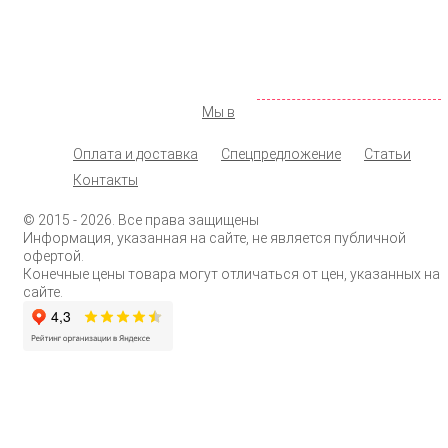
Москва
,
ул. Новохохловская д. 14, стр. 1
142 98 19
+7 (495)
072 77 74
+7 (925)
info@shopprodukt.ru
Заказать обратный звонок
Мы в
Оплата и доставка
Спецпредложение
Статьи
Контакты
© 2015
- 2026. Все права защищены
Информация, указанная на сайте, не является публичной
офертой.
Конечные цены товара могут отличаться от цен, указанных на
сайте.