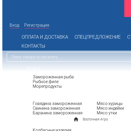
Вход
Регистрация
142 98 19
+7 (495)
Время работы офиса: пн.-пт. с
072 77 74
10:00 до 17:00
+7 (925)
ОПЛАТА И ДОСТАВКА
СПЕЦПРЕДЛОЖЕНИЕ
С
Доставка при сумме заказа от 8
Заказать обратный звонок
000 руб.
КОНТАКТЫ
РЫБА
Замороженная рыба
Рыбное филе
Морепродукты
МЯСО
ПТИЦА
Говядина замороженная
Мясо курицы
Свинина замороженная
Мясо индейки
Баранина замороженная
Мясо утки
Восточная Агро
БАКАЛЕЯ
Колбасные изделия