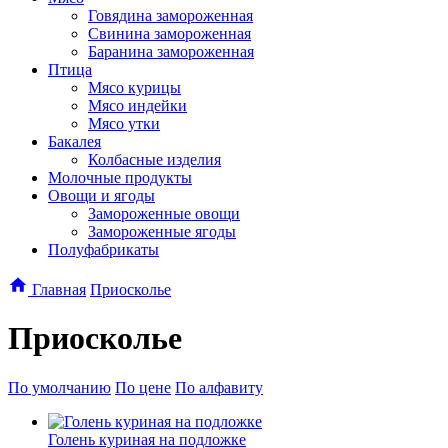
Говядина замороженная
Свинина замороженная
Баранина замороженная
Птица
Мясо курицы
Мясо индейки
Мясо утки
Бакалея
Колбасные изделия
Молочные продукты
Овощи и ягоды
Замороженные овощи
Замороженные ягоды
Полуфабрикаты
Главная
Приосколье
Приосколье
По умолчанию
По цене
По алфавиту
Голень куриная на подложке