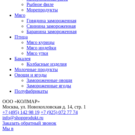
Рыбное филе
Морепродукты
Мясо
Говядина замороженная
Свинина замороженная
Баранина замороженная
Птица
Мясо курицы
Мясо индейки
Мясо утки
Бакалея
Колбасные изделия
Молочные продукты
Овощи и ягоды
Замороженные овощи
Замороженные ягоды
Полуфабрикаты
ООО «КОЛМАР»
Москва
,
ул. Новохохловская д. 14, стр. 1
+7 (495)
142 98 19
+7 (925)
072 77 74
info@shopprodukt.ru
Заказать обратный звонок
Мы в