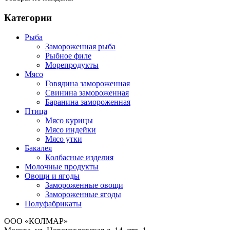
Категории
Рыба
Замороженная рыба
Рыбное филе
Морепродукты
Мясо
Говядина замороженная
Свинина замороженная
Баранина замороженная
Птица
Мясо курицы
Мясо индейки
Мясо утки
Бакалея
Колбасные изделия
Молочные продукты
Овощи и ягоды
Замороженные овощи
Замороженные ягоды
Полуфабрикаты
ООО «КОЛМАР»