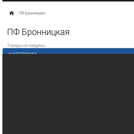
ПФ Бронницкая
ПФ Бронницкая
Товары не найдены
КАТЕГОРИИ
Рыба
Замороженная рыба
Рыбное филе
Морепродукты
Мясо
Говядина замороженная
Свинина замороженная
Баранина замороженная