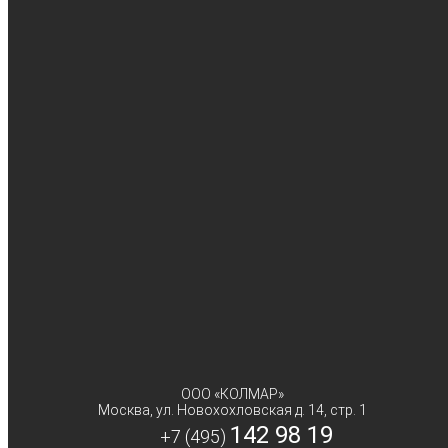
Птица
Мясо курицы
Мясо индейки
Мясо утки
Бакалея
Колбасные изделия
Молочные продукты
Овощи и ягоды
Замороженные овощи
Замороженные ягоды
Полуфабрикаты
ООО «КОЛМАР»
Москва
,
ул. Новохохловская д. 14, стр. 1
142 98 19
+7 (495)