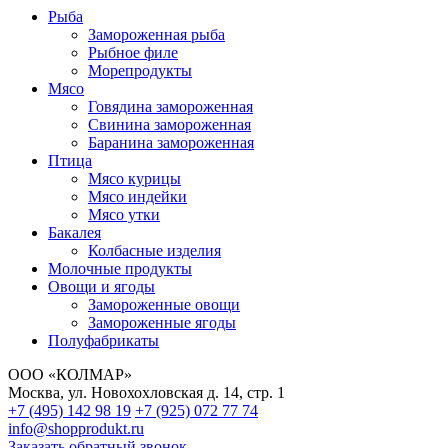
Рыба
Замороженная рыба
Рыбное филе
Морепродукты
Мясо
Говядина замороженная
Свинина замороженная
Баранина замороженная
Птица
Мясо курицы
Мясо индейки
Мясо утки
Бакалея
Колбасные изделия
Молочные продукты
Овощи и ягоды
Замороженные овощи
Замороженные ягоды
Полуфабрикаты
ООО «КОЛМАР»
Москва
,
ул. Новохохловская д. 14, стр. 1
+7 (495)
142 98 19
+7 (925)
072 77 74
info@shopprodukt.ru
Заказать обратный звонок