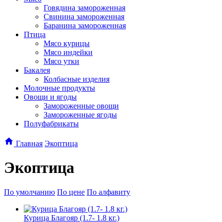
Говядина замороженная
Свинина замороженная
Баранина замороженная
Птица
Мясо курицы
Мясо индейки
Мясо утки
Бакалея
Колбасные изделия
Молочные продукты
Овощи и ягоды
Замороженные овощи
Замороженные ягоды
Полуфабрикаты
Главная
Экоптица
Экоптица
По умолчанию
По цене
По алфавиту
Курица Благояр (1.7- 1.8 кг.)